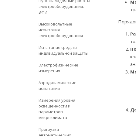
Пусконаладочные работы
М
электрооборудования.
тр
ЭФИ
Порядок
Высоковольтные
испытания
Р
электрооборудования
то
Испытание средств
П
индивидуальной защиты
кл
ан
Электрофизические
измерения
М
Аэродинамические
испытания
Измерения уровня
освещенности и
Д
параметров
микроклимата
Прогрузка
автоматических