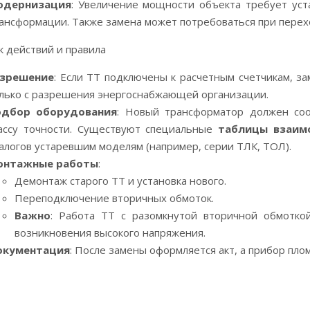
одернизация
: Увеличение мощности объекта требует ус
ансформации. Также замена может потребоваться при перех
 действий и правила
азрешение
: Если ТТ подключены к расчетным счетчикам, з
лько с разрешения энергоснабжающей организации.
одбор оборудования
: Новый трансформатор должен соо
ассу точности. Существуют специальные
таблицы взаим
алогов устаревшим моделям (например, серии ТЛК, ТОЛ).
онтажные работы
:
Демонтаж старого ТТ и установка нового.
Переподключение вторичных обмоток.
Важно
: Работа ТТ с разомкнутой вторичной обмотко
возникновения высокого напряжения.
окументация
: После замены оформляется акт, а прибор пл