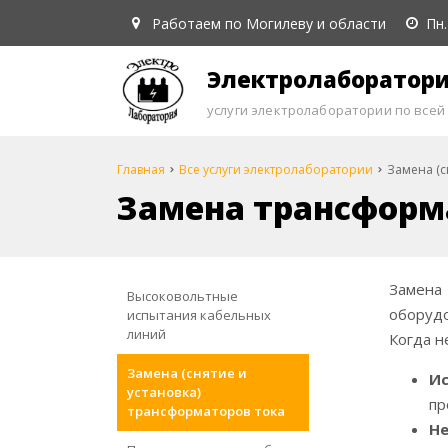
Работаем по Могилеву и области
Пн.
Электролаборатор
услуги электролаборатории по всей
Главная
Все услуги электролаборатории
Замена (с
Замена трансформ
Замена 
Высоковольтные
оборудо
испытания кабельных
линий
Когда н
Замена (снятие и
И
установка)
пр
трансформаторов тока
Не