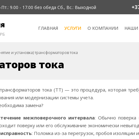
+3
-Пт.: 9.00 - 17.00 без обеда Сб., Вс.: Выходной
ия
ГЛАВНАЯ
УСЛУГИ
О КОМПАНИИ
НАШИ
 РБ
нятие и установка) трансформаторов тока
аторов тока
трансформаторов тока (ТТ) — это процедура, которая треб
вания или модернизации системы учета.
еобходима замена?
стечение межповерочного интервала
: Обычно поверка
оходит поверку или его обслуживание экономически невыгод
исправность
: Поломка из-за перегрузок, пробоя изоляции 